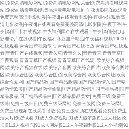
网|免费高清电影网站|免费高清电影网站大全|免费高清看电视网
站|免费高清看电影|免费高清看电影电视剧
午夜dj影院在线观看
人操人 婷婷色在线 俺去也激情综合网 日本Aⅴ网站 av狼有码 亚洲色两性网
免费完整高清电影动漫|午夜dj在线观看电影|午夜dj在线观看高
清电影动漫|午夜dj在线观看免费完整高清电影影院|午夜丁香|午
成人奭片 91精品视频网站 91网视频 香蕉视屏网站 激情片a级试看 黄色网网
夜福利不卡在线视频|午夜福利国产在线观看1|午夜福利伦伦电
影理论片在线观看|午夜福利麻豆国产精品|午夜福利视频10000
址 日韩免费性网站 午夜少妇影院 97资源色 国产亚洲五月天堂 青青草福利
在线观看
青青国产视频偷拍|青青国产在线播放|青青国产在线观
看|青青国产在线视频|青青久草|青青久久|青青青草|青青青草国
久久婷婷香蕉影音 青青操在线 久久撸com 91原创视频在线 亚洲最色网站 草
产费观看|青青青草国产视频|青青青草国产线观|
欧美综合视频
网|欧美综合视频在线|欧美综合套图|欧美综合图片|欧美综合图片
草影院最新地址 成人高清无码 日韩性爱自拍 91精选 婷婷国产天堂 九一国产
区|欧美综合图区|欧美综合图色|欧美综合网|欧美综合网址|欧美
综合性爱网|
国产精品激|国产精品激情|国产精品激情久|国产精
视频在线 人人操人人草 国产馆绿帽 91午夜色色 国产乱子伦Www 99操比 亚
品激情欧美|国产精品激情偷乱|国产精品激情综|国产精品极|国产
精品极品|国产精品极品白|国产精品极品美女|
免费三级|免费三
洲91黑丝 97超碰夫妻资源 操人人操 五月花电影网 九九99福利视频 超碰超
级韩|免费三级韩日|免费三级级网站|免费三级网|免费三级网址|
免费三级现频在线观看播放|免费三级现频在线观看免费|免费生
碰 豆花视频在线 一道本高清 午夜精品久久 一本道色逼 青娱乐99在线 美女
活大片|免费试看
91成人免费视频|91成人破解版|91成人社区论
坛|91成人视精东|91成人网站|91成人午夜福利|91成人小视频|91
尤物强操 91在线观看网站 97情趣 国产成人传媒熟 伊人天天综合网 黄色库存