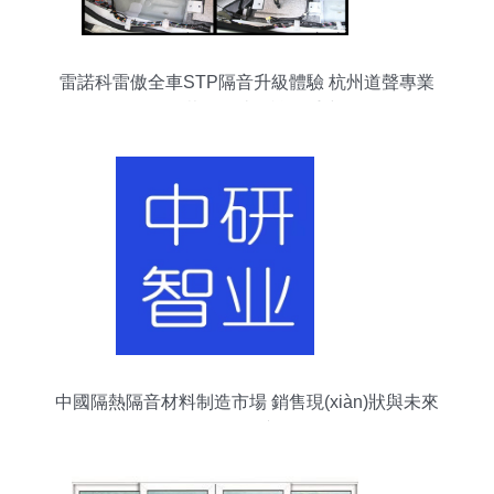
雷諾科雷傲全車STP隔音升級體驗 杭州道聲專業
(yè)改裝，打造靜謐駕乘空間
中國隔熱隔音材料制造市場 銷售現(xiàn)狀與未來
前景展望