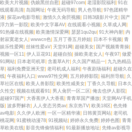
欧美大片视频
|
伪娘黑丝自慰
|
超碰97com
|
老湿影院福利
|
91在
线观看高清
|
岛国网址
|
午夜无码导航
|
男人色导航
|
97色团精华
液
|
探花av电影导航
|
激情久久肏屄视频
|
日韩3级影片中文
|
国产
浮力第一影院
|
欧美中文字幕AV
|
在线观看小视频
|
久草成人网
|
91热爆在线视频
|
欧美激情深爱网
|
瑟瑟1qu2qu
|
91大神内射
|
内
射寂寞老女人
|
wwwcn色
|
五月丁香五月婷姐
|
日本不卡视频
|
青
娱乐性爱网
|
丝袜性爱aV
|
天堂91网
|
超碰美女
|
国产视频青青操
|
视频一区11
|
伊人豆花91
|
超碰自拍
|
操欧美老女人
|
午夜97
|
做爱
91网站
|
日本老司机草
|
含羞草A片
|
久久国产精品一
|
九九热精品
草
|
福利免费亚洲天堂
|
老司机成人福利
|
午夜剧场福利
|
超碰久在
线
|
午夜福利入口
|
www97性交网
|
五月婷婷影院
|
福利所导航
|
久
草社区在线
|
欧美人兽影院
|
欧美性咸美女
|
丁香久久导航
|
日本久
久性交
|
视频在线观看91
|
男人肏屄一区二区
|
俺去也伊人影院
|
超碰97国产
|
大香蕉伊人大香蕉
|
青青草国产播放
|
天堂网AV手机
版
|
波多野解衣
|
人人变态另类av
|
东京热TV
|
欧美18区
|
色先锋
av电影
|
久久伊人欧洲
|
一区一区精华液
|
日韩黄页网站
|
老司机
桃花网
|
91蜜桃动漫78
|
91视频站
|
婷婷永久免费
|
婷婷色图
|
青青
草欧美在线
|
影音先锋偷情福利
|
91最新播放地址
|
先锋av影视导