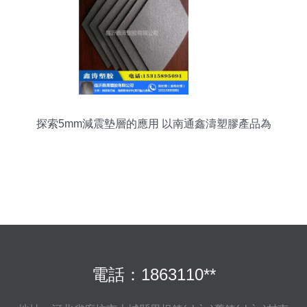
探索5mm減震墊層的應用 以南通鑫濤塑膠產品為
例
電話：1863110**