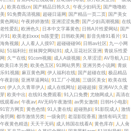
人
|
欧美在线cn
|
国产精品日韩久久
|
午夜少妇码无
|
国产噜噜欧
美
|
91免费高清视频
|
超碰日逼网
|
国产精品一页二页
|
国产美女
黄色网站
|
午夜婷婷激情
|
亚洲涩涩免费
|
国产少妇高潮视频
|
在线
老性爱乱
|
欧洲色久
|
日本中文字幕黄色
|
日韩A片性爱网站
|
国产
片91
|
欧美老妇ⅹⅹⅹ
|
ts陈雯雯
|
日韩欧美网
|
影音先锋91看片
|
91
海角视频
|
人人看人人摸97
|
超碰碰碰96
|
日韩av社区
|
九一小网
站
|
51福利社
|
丝袜脚交网站91
|
成人豆花社区亚洲
|
青娱乐性爱
网
|
久艹在线
|
91com视频
|
成人A级视频
|
久草涩涩
|
AV导航入口
|
欧美日本另类
|
欧美色五区
|
91网站男男
|
亚洲另类小说网
|
青娱
乐91视频
|
麻豆黄色网
|
伊人福利在线
|
国产超碰在线
|
极品精品
午夜剧场
|
亚洲草逼网站
|
91工厂小视频
|
三级区美女
|
欧美在线
cn
|
伊人久久青草伊人
|
成人在线网址
|
超碰超操
|
亚洲AV久久蜜
芽
|
欧美中出
|
在线91免费观看
|
91入口免费
|
尤物网成人
|
高清在
线观看av
|
午夜av
|
AV无码午夜激情
|
av男女激情
|
日韩H小电影
|
91官方网页
|
黄色色情
|
91人妻在线
|
超碰熟妇
|
91影院成人
|
激情
肏屄网
|
都市激情另类
|
一级肏屄
|
老湿影院香蕉
|
激情有码天堂
|
午夜黄色精选
|
天天干无码
|
成人韩国在线看A
|
黄色库存
|
人人肏