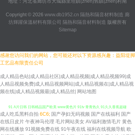
地址：河北省廊坊市大城縣里坦鎮(zhèn)舊鎮(zhèn)村南
Copyright © 2026
www.db1952.cn
隔熱和隔音材料制造
廊
坊輝躍保溫材料有限公司
隔熱和隔音材料制造
版權所有
Sitemap
感谢您访问我们的网站，您可能还对以下资源感兴趣：益阳堤脚
工艺品有限责任公司
成人精品色站|成人精品社区|成人精品视频|成人精品视频99|成
人精品视频免费|成人精品视频网站|成人精品视频在|成人精品视
频在线|成人精品视频最|成人精品丝|
网站地图
成人吃瓜黑料自拍
6C6;
国产孕妇无码视频
国产在线福利
国产
国产久超碰 伊人网影院 99超碰总站 欧美sss 日本女人毛片 天堂夜夜网 日美
在线日皮片
午夜神马伦理
毛片网站美女
AV福利激情毛片
黄色
网在线播放
91视频免费在线
91午夜在线
福利在线视频导航
欧
91 A片日韩 日韩精品国产欧美 www黄色片 91tv 青青热久 91久久香蕉超碰