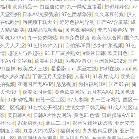
福利
|
欧美精品一
|
白丝唐伯虎
|
九一网站直接看
|
超碰婷婷色
|
av
天堂强奸
|
日本AⅤ免费观看
|
97色团精华液
|
久久麻豆传媒
|
伊人
在线欧洲
|
污视频下载大全
|
婷婷色福利导航
|
国产AV含羞草
|
成
人精品欧美
|
91精品视频蓝莓
|
黄色视屏网站
|
变态另类色站
|
老
司机123AV
|
九一免费网站
|
精东免费视频
|
欧美色综合网
|
国产久
久男人天堂
|
91色情软件入口
|
自拍第39页
|
少妇白浆视频
|
91色
情
|
超碰人与兽超碰
|
91工厂露脸熟女
|
a级片日韩
|
欧美日色
|
日
本A∨中文字幕
|
欧美毛片A级
|
另类AV首页
|
亚洲黄网2025
|
国产
91丝袜
|
欧美成人三级
|
涩涩爱com
|
黑丝在线
|
超碰在线caop
|
蜜
桃久热久精品
|
丁香五月天堂影院
|
人妻91
|
91看片成人
|
欧美自
拍视频
|
亚洲国产无AV码
|
瑟瑟视屏
|
微拍福利1区
|
国产91在
|
俺
去也伦理
|
欧美女同合集
|
黄色欧美网站
|
五月花AAA
|
91黄色爆
菊
|
97超碰视屏
|
日韩一区二区
|
97人妻网
|
九一豆花网站
|
国区一
区二区视频
|
91在线公开视频
|
激情文学日韩无码
|
91成人社区电
影
|
美日韩A片
|
日韩A片性爱网站
|
黄色91色情
|
日韩操逼AV
|
91
社地址
|
97超碰熟女
|
麻豆二三区
|
影音先锋丝袜诱惑
|
亚洲变态
制服另类
|
91素人约啪系列
|
福利黄色
|
九九热精品视频
|
亚洲福
利二区
|
香蕉网站在线观看
|
豆花福利导航
|
东方欧美亚洲
|
一级成