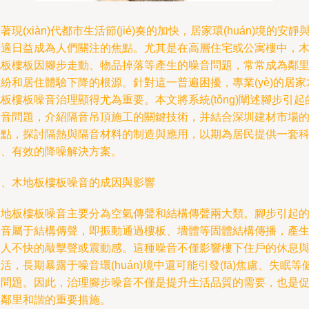
著現(xiàn)代都市生活節(jié)奏的加快，居家環(huán)境的安靜
舒適日益成為人們關注的焦點。尤其是在高層住宅或公寓樓中，
地板樓板因腳步走動、物品掉落等產生的噪音問題，常常成為鄰
紛和居住體驗下降的根源。針對這一普遍困擾，專業(yè)的居家
板樓板噪音治理顯得尤為重要。本文將系統(tǒng)闡述腳步引起
噪音問題，介紹隔音吊頂施工的關鍵技術，并結合深圳建材市場
特點，探討隔熱與隔音材料的制造與應用，以期為居民提供一套
學、有效的降噪解決方案。
一、木地板樓板噪音的成因與影響
木地板樓板噪音主要分為空氣傳聲和結構傳聲兩大類。腳步引起
噪音屬于結構傳聲，即振動通過樓板、墻體等固體結構傳播，產
令人不快的敲擊聲或震動感。這種噪音不僅影響樓下住戶的休息
活，長期暴露于噪音環(huán)境中還可能引發(fā)焦慮、失眠等
康問題。因此，治理腳步噪音不僅是提升生活品質的需要，也是
進鄰里和諧的重要措施。