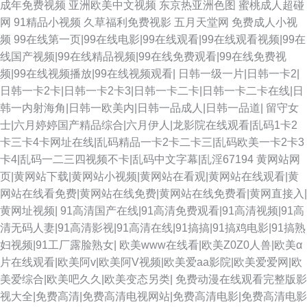
成年免费视频
亚洲欧美中文视频
东京热亚洲色图
蜜桃成人超碰
网
91精品小视频
久草福利免费视影
五月天堂网
免费成人小视
机精品 久久精品嫩草 超碰五月 91超碰在线咨询 女同自慰网站 日韩国黄色片
频
99在线第一页|99在线电影|99在线观看|99在线观看视频|99在
线国产视频|99在线精品视频|99在线免费观看|99在线免费视
无马 51AV国产 大香蕉福利社 亚洲色图欧美另类 97好屌色 超碰人人91 国产
频|99在线视频播放|99在线视频观看|
日韩一级一片|日韩一卡2|
日韩一卡2卡|日韩一卡2卡3|日韩一卡二卡|日韩一卡二卡在线|日
精诚精品 日韩A∨福利院 精品在线大香蕉 人人妻人人插 亚洲成人性爱 日韩
韩一内射海角|日韩一欧美内|日韩一品成人|日韩一品道|
留守女
士|六月婷婷国产精品综合|六月伊人|龙影院在线观看|乱码1卡2
色片在线看 日本黄色网入口站 午夜福利A片官网 人人草超碰 91妻骚逼网站
卡三卡4卡网址在线|乱码精品一卡2卡二卡三|乱码欧美一卡2卡3
卡4|乱码一二三四视频不卡|乱码中文字幕|乱淫67194
黄网站网
久草作爱 韩国AV第一页 91大神麻豆精品 污视频下载网站 少妇午夜影院 加
页|黄网站下载|黄网站小视频|黄网站在看观|黄网站在线观看|黄
网站在线看免费|黄网站在线免费|黄网站在线免费看|黄网直接入|
勒比91在线 久草资源福利战 国产一二一二级 91夫妻看篇 麻豆AV影院 欧美
黄网址视频|
91高清国产在线|91高清免费观看|91高清视频|91高
清无码人妻|91高清影视|91高清在线|91搞搞|91搞鸡电影|91搞熟
啪啪啪 天天草草天天色色 久久偷精品 无码成人影音先锋 伊人91啪啪啪 成人
妇视频|91工厂露脸熟女|
欧美www在线看|欧美Z0Z0人兽|欧美α
片在线观看|欧美阿v|欧美阿V视频|欧美爱aa影院|欧美爱爱网|欧
精品18 97n一区二二 日韩穴穴色 亚洲福利二区 韩国三级片网址 伊人AⅤ大香
美爱综合|欧美吧久久|欧美变态另类|
免费动漫在线观看完整版影
视大全|免费高清|免费高清电视网站|免费高清电影|免费高清电影
蕉 日日曹干 国自拍第69 国产线路一区进入 AV男人的天堂網 超碰97资源 91