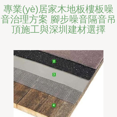
專業(yè)居家木地板樓板噪
音治理方案 腳步噪音隔音吊
頂施工與深圳建材選擇