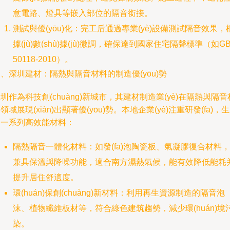
意電路、燈具等嵌入部位的隔音銜接。
測試與優(yōu)化：完工后通過專業(yè)設備測試隔音效果，
據(jù)數(shù)據(jù)微調，確保達到國家住宅隔聲標準（如G
50118-2010）。
、深圳建材：隔熱與隔音材料的制造優(yōu)勢
圳作為科技創(chuàng)新城市，其建材制造業(yè)在隔熱與隔音
領域展現(xiàn)出顯著優(yōu)勢。本地企業(yè)注重研發(fā)，
出一系列高效能材料：
隔熱隔音一體化材料：如發(fā)泡陶瓷板、氣凝膠復合材料，
兼具保溫與降噪功能，適合南方濕熱氣候，能有效降低能耗
提升居住舒適度。
環(huán)保創(chuàng)新材料：利用再生資源制造的隔音泡
沫、植物纖維板材等，符合綠色建筑趨勢，減少環(huán)境
染。