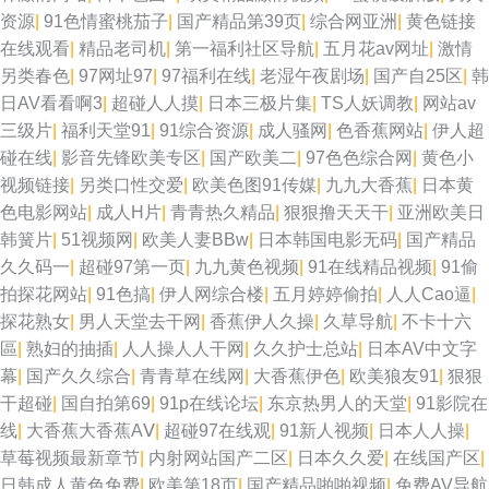
资源
|
91色情蜜桃茄子
|
国产精品第39页
|
综合网亚洲
|
黄色链接
在线观看
|
精品老司机
|
第一福利社区导航
|
五月花av网址
|
激情
另类春色
|
97网址97
|
97福利在线
|
老湿午夜剧场
|
国产自25区
|
韩
日AV看看啊3
|
超碰人人摸
|
日本三极片集
|
TS人妖调教
|
网站av
三级片
|
福利天堂91
|
91综合资源
|
成人骚网
|
色香蕉网站
|
伊人超
碰在线
|
影音先锋欧美专区
|
国产欧美二
|
97色色综合网
|
黄色小
视频链接
|
另类口性交爱
|
欧美色图91传媒
|
九九大香蕉
|
日本黄
色电影网站
|
成人H片
|
青青热久精品
|
狠狠撸天天干
|
亚洲欧美日
韩簧片
|
51视频网
|
欧美人妻BBw
|
日本韩国电影无码
|
国产精品
久久码一
|
超碰97第一页
|
九九黄色视频
|
91在线精品视频
|
91偷
拍探花网站
|
91色搞
|
伊人网综合楼
|
五月婷婷偷拍
|
人人Cao逼
|
探花熟女
|
男人天堂去干网
|
香蕉伊人久操
|
久草导航
|
不卡十六
區
|
熟妇的抽插
|
人人操人人干网
|
久久护士总站
|
日本AV中文字
幕
|
国产久久综合
|
青青草在线网
|
大香蕉伊色
|
欧美狼友91
|
狠狠
干超碰
|
国自拍第69
|
91p在线论坛
|
东京热男人的天堂
|
91影院在
线
|
大香蕉大香蕉AⅤ
|
超碰97在线观
|
91新人视频
|
日本人人操
|
草莓视频最新章节
|
内射网站国产二区
|
日本久久爱
|
在线国产区
|
日韩成人黄色免费
|
欧美第18页
|
国产精品啪啪视频
|
免费AV导航