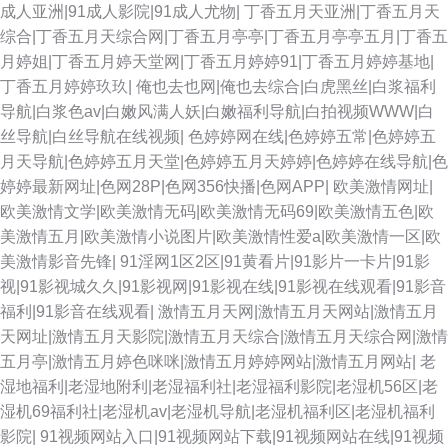
成人亚洲|91成人影院|91成人尤物|
丁香五月天亚洲|丁香五月天
综合|丁香五月天综合网|丁香五月亭亭|丁香五月亭亭五月|丁香五
少妇丝袜伦理 ts国产人妖AV 91传媒在线视频 91porn蝌蚪 蜜桃无码网站麻豆
月婷姐|丁香五月婷天堂网|丁香五月婷婷91|丁香五月婷婷基地|
丁香五月婷婷玖玖|
俺也去也网|俺也去综合|白虎黑丝|白浆福利
午夜成人AV 99色精品 91大片在线观看 久久伊人一品道 91成人网 先锋资源6
导航|白浆色av|白嫩风满人妖|白嫩福利导航|白拍视频WWW|白
丝导航|白丝导航在线视频|
色婷婷网在线|色婷婷五常|色婷婷五
四虎日韩色图 91人操人 伊人黃色毛片 97搞色 AV线上 激情综合啪 先锋资源
月天导航|色婷婷五月天堂|色婷婷五月天婷婷|色婷婷在线导航|色
婷婷最新网址|色网28P|色网356快播|色网APP|
欧美激情网址|
成人av 欧美a影院 91黄瓜视频 狠狠的日天天干 欧美天天肏屄 91次元黄色观
欧美激情文学|欧美激情无码|欧美激情无码69|欧美激情五色|欧
美激情五月|欧美激情小说图片|欧美激情性爱a|欧美激情一区|欧
看 黑丝在线1 久久国产乱子 久草久爱新现看 欧美孕妇群交 大香蕉伊人青青
美激情影音先锋|
91淫网1区2区|91黄看片|91影片一卡片|91影
视|91影视城久久|91影视网|91影视在线|91影视在线观看|91影音
白丝足交自慰 91大神内射 福利你懂的 国产视频传媒色 免费观看黄色电影 黄
福利|91影音在线观看|
激情五月天网|激情五月天网站|激情五月
天网址|激情五月天影院|激情五月天综合|激情五月天综合网|激情
色小片8848 免费看片91 丝袜AV五月天堂 91日本在线视频 av久色 国产日韩
五月亭|激情五月婷色咪咪|激情五月婷婷网站|激情五月网站|
老
湿地福利|老湿地附利|老湿福利社|老湿福利影院|老湿机56区|老
伦理 国产日韩久久影院 日韩草操 超碰操操 传媒大片免费看 国产精品成人久
湿机69福利社|老湿机av|老湿机导航|老湿机福利区|老湿机福利
影院|
91视频网站入口|91视频网站下载|91视频网站在线|91视频
久 高清乱码毛片入口 欧美另类群交 国产熟女69 福利A片500 亚洲无码11p