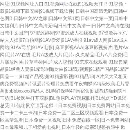
网址|91视频网址入口|91视频网址在线|91视频无打吗|91视频下
载|91视频下载安装|91视频下载软件|
日韩中国高清无码|日韩中
成人依人在线 日逼国产视频 色中色亚洲欧美 国产另类老女人 午夜老司机视
色图B|日韩中文AV之家|日韩中文第1页|日韩中文第一页|日韩中
文福利片|日韩中文高清无码|日韩中文高清一|日韩中文高清在线|
频网 欧美性爰导航 后入日韩欧美 在线国产啪 男女色色大全套 午夜福利视频
日韩中文国产|
97资源超碰|97资源成人在线视频|97资源共享总
站人人操|97自拍网|91AV爱爱|91AV播报|91av成人网|91av成人
久草 超碰最新91大神 午夜激情综合 99精品66 亚洲肏屄网 肏屄网五月天婷
网站|91AV导航|91AV电影|
麻豆影视AAA|麻豆影视簧片|毛片Av
网|毛片AV在线|毛片A级成人片|毛片a久久精品|毛片A片免费|毛
婷 久久丝袜足交91 超碰香蕉福利 日韩精品乱 后入黑丝jk www97丝足网 五
片播放网|毛片草草碰|毛片成人视频|
91京东在线观看|91经典精
品|91经典人妻|91精彩刺激对白|91精彩视频|91精产国品|91精产
月婷婷社区 天天干干 97国产毛片 a片免费网站入口 欧美女网站 九一自拍
国品一二|91精产品视频|91精蜜影视|91精品18|
A片又大又粗又
爽免费视频|A片做爰片仑理片免费看午夜蝴蝶|A特级欧美毛片香
com 午夜日比导航 久热这里只有 香蕉伊擦擦449 青青草原av 91给我女成人
蕉|bbbbbxxxxx精品人|BL啊好深啊4P肉宿舍|bl被教练啪到哭H
玉势|BL被医生打开双腿|BL憋尿PLAY玩尿眼H|BL纯肉YD饥渴
后入黑丝少妇 91传媒在现观看 欧美不卡交配视频 在线观看色 BT色图 97超
总受|BL低喘贯穿顶弄老师H
日本免费视频|日本免费网站|日本免
费一卡二卡三卡四|日本免费一区二区三区视频观看|日本免费一
碰论坛 日精品久久 婷婷六月海角社区 超碰注妇 91快播 九一看片 人妻另类
区高清观看|日本免费一区视频|日本免费在线一区|日本免弗网站|
日本母亲和儿子相爱的电视剧|日本年轻的母亲5观整有限中
欧