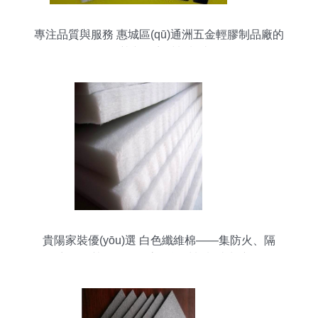
專注品質與服務 惠城區(qū)通洲五金輕膠制品廠的
隔熱與隔音材料制造
貴陽家裝優(yōu)選 白色纖維棉——集防火、隔
音、隔熱于一體的高性能材料制造與應用