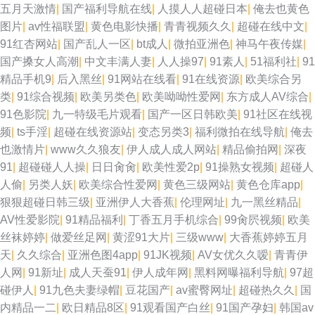
五月天激情
|
国产福利导航在线
|
人摸人人超碰日本
|
俺去也黄色
图片
|
av性福联盟
|
黄色电影快播
|
青青视频久久
|
超碰在线中文
|
91红杏网站
|
国产乱人一区
|
bt成人
|
微拍亚洲色
|
神马午夜传媒
|
国产搡女人高潮
|
中文丰满人妻
|
人人操97
|
91素人
|
51福利社
|
91
精品手机9
|
后入黑丝
|
91网站在线看
|
91在线资源
|
欧美综合另
类
|
91综合视频
|
欧美另类色
|
欧美呦呦性爱网
|
东方成人AV综合
|
91色影院
|
九一特级毛片观看
|
国产一区日韩欧美
|
91社区在线视
频
|
ts手淫
|
超碰在线资源站
|
变态另类3
|
福利微拍在线导航
|
俺去
也激情片
|
www久久狼友
|
伊人成人成人网站
|
精品偷拍网
|
深夜
91
|
超碰碰人人操
|
日日肏肏
|
欧美性爱2p
|
91操熟女视频
|
超碰人
人偷
|
另类人妖
|
欧美综合性爱网
|
黄色三级网站
|
黄色仓库app
|
狠狠超碰日韩三级
|
亚洲伊人大香蕉
|
伦理网址
|
九一黑丝精品
|
AV性爱影院
|
91精品福利
|
丁香五月手机综合
|
99肏屄视频
|
欧美
丝袜婷婷
|
做爱丝足网
|
黄涩91大片
|
三级www
|
大香蕉婷婷五月
天
|
久久综合
|
亚洲色图4app
|
91JK视频
|
AV女优久久嗳
|
青青伊
人网
|
91新址
|
成人天蚕91
|
伊人成年网
|
黑料网曝福利导航
|
97超
碰伊人
|
91九色夫妻绿帽
|
豆花国产
|
av蜜臀网址
|
超碰热久久
|
国
内精品一二
|
欧日精品8区
|
91观看国产白丝
|
91国产孕妇
|
韩国av