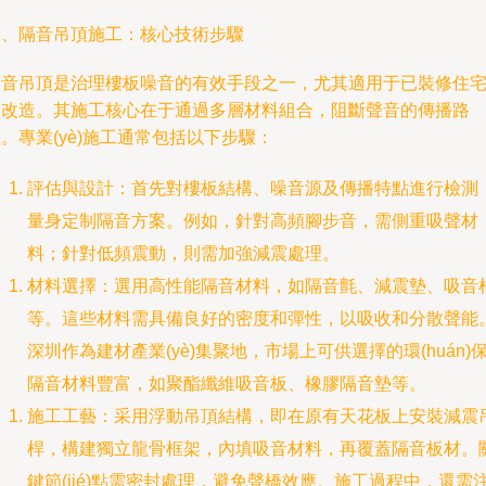
二、隔音吊頂施工：核心技術步驟
隔音吊頂是治理樓板噪音的有效手段之一，尤其適用于已裝修住
的改造。其施工核心在于通過多層材料組合，阻斷聲音的傳播路
。專業(yè)施工通常包括以下步驟：
評估與設計：首先對樓板結構、噪音源及傳播特點進行檢測
量身定制隔音方案。例如，針對高頻腳步音，需側重吸聲材
料；針對低頻震動，則需加強減震處理。
材料選擇：選用高性能隔音材料，如隔音氈、減震墊、吸音
等。這些材料需具備良好的密度和彈性，以吸收和分散聲能
深圳作為建材產業(yè)集聚地，市場上可供選擇的環(huán)
隔音材料豐富，如聚酯纖維吸音板、橡膠隔音墊等。
施工工藝：采用浮動吊頂結構，即在原有天花板上安裝減震
桿，構建獨立龍骨框架，內填吸音材料，再覆蓋隔音板材。
鍵節(jié)點需密封處理，避免聲橋效應。施工過程中，還需