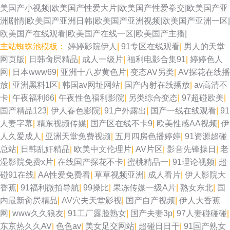
AV变态 aV映画网 国产区熟女 日本A√视频 AV片区 青草激情网 含羞草在线
美国产小视频|欧美国产性爱大片|欧美国产性爱拳交|欧美国产亚
洲剧情|欧美国产亚洲日韩|欧美国产亚洲视频|欧美国产亚洲一区|
日韩成人剧场 日本韩国颜射 九九热5 国产不卡一区 色五月在线 性爱色图韩
欧美国产在线观看|欧美国产在线一区|欧美国产主播|
主站蜘蛛池模板：
婷婷影院伊人
|
91专区在线观看
|
男人的天堂
国 日韩精品视频12 欧美A片在线观看 91久久一 人妖自慰射精合集 黄色短片
网页版
|
日韩肏屄精品
|
成人一级片
|
福利电影合集91
|
婷婷色人
网
|
日本www69
|
亚洲十八岁黄色片
|
变态AV另类
|
AV探花在线播
免费 欧韩午夜视频 1024色中色 人人操人人爽 91次源 超碰在线网址 www欧
放
|
亚洲黑料1区
|
韩国av网址网站
|
国产内射在线播放
|
av高清不
卡
|
午夜福利66
|
午夜性色福利影院
|
另类综合变态
|
97超碰欧美
|
美另类 精免费国产 97无码视频 韩日在线 蜜桃91无需下载 av午夜探花 欧美
国产精品123
|
伊人春色影院
|
91户外露出
|
国产一线在线观看
|
91
人妻字幕
|
精东视频传媒
|
国产区在线不卡9
|
欧美性感AA视频
|
伊
日色 日韩三级中文 熟妇TV 91破解官网免费 狠狠撸最新 亚洲一区姦 黑丝美
人久爱成人
|
亚洲天堂免费视频
|
五月四房色播婷婷
|
91资源超碰
总站
|
日韩乱奸精品
|
欧美中文伦理片
|
AV片区
|
影音先锋操日
|
老
女后入观看 日韩www 韩国视频HDAV 欧洲午夜福利片 日韩专区好吊视频 av
湿影院免费x片
|
在线国产探花不卡
|
蜜桃精品一
|
91理论视频
|
超
碰91在线
|
AA性爱免费看
|
草草视频亚洲
|
成人看片
|
伊人影院大
一区二区三区 国产又打又黄 AV天堂伦理电影 国产精品欧美区 99精热 涩偷
香蕉
|
91福利微拍导航
|
99操比
|
果冻传媒一级A片
|
熟女东北
|
国
内最新肏屄精品
|
AV穴夫天堂影视
|
国产自产视频
|
伊人大香蕉
拍网 欧美色图日韩TV 97人妻在线视频 麻豆cao逼 91青青娱乐 91蜜桃特黄A
网
|
www久久狼友
|
91工厂露脸熟女
|
国产夫妻3p
|
97人妻碰碰碰
|
东京热久久AV
|
色色av
|
美女足交网站
|
超碰日日干
|
91国产熟女