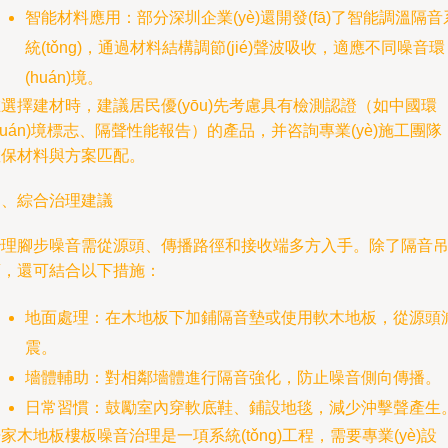
智能材料應用：部分深圳企業(yè)還開發(fā)了智能調溫隔音
統(tǒng)，通過材料結構調節(jié)聲波吸收，適應不同噪音環
(huán)境。
選擇建材時，建議居民優(yōu)先考慮具有檢測認證（如中國環
huán)境標志、隔聲性能報告）的產品，并咨詢專業(yè)施工團隊
確保材料與方案匹配。
四、綜合治理建議
治理腳步噪音需從源頭、傳播路徑和接收端多方入手。除了隔音
頂，還可結合以下措施：
地面處理：在木地板下加鋪隔音墊或使用軟木地板，從源頭
震。
墻體輔助：對相鄰墻體進行隔音強化，防止噪音側向傳播。
日常習慣：鼓勵室內穿軟底鞋、鋪設地毯，減少沖擊聲產生
家木地板樓板噪音治理是一項系統(tǒng)工程，需要專業(yè)設