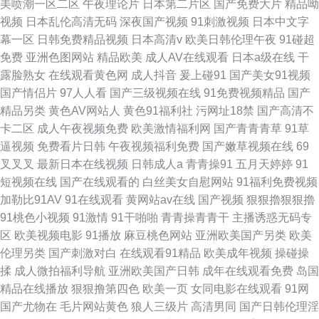
美喷潮一区二区
午夜理论片
日本第二片区
国产免费大片
精品呦
视频
日本乱伦高清无码
深夜国产视频
91刺激视频
日本中文字
91熟妇视频在线 欧美另类操遵 成人鲁一鲁 91做爱网站 亚洲中文日韩tv 91传
幕一区
日韩免费精品视频
日本高清v
欧美日韩伦理午夜
91碰超
免费
亚洲色图网站
精品欧美
成人AV在线观看
日本a级在线
干
媒抖音 人妻另类AV变态 激情欧美偷拍网 国产香蕉视频 av三级片网 免费黄色
露脸熟女
在线观看黄色网
成人抖音
爰上碰91
国产美女91视频
国产情侣片
97人人看
国产三级视频在线
91免费视频精品
国产
影院 国产在线日韩二区 日本色资源 丁香久久大香蕉 91茄子桃子 av在线观看
精品另类
黄色AV网站人
黄色91福利社
污网址18禁
国产高清不
卡二区
成人午夜视频免费
欧美激情福利网
国产青青青草
91草
性交美女 国产丝袜足交 日韩有码三级 午夜激情福利啪啪 日韩色图资源 大香
逼视频
免费看片日韩
午夜视频福利免费
国产嫩草视频在线
69
叉叉叉
最新日本在线视频
日韩成人a
青青操91
五月天婷婷
91
蕉精品国 成人Aⅴ网站 欧美日韩一色哟哟 97午夜剧场 国产白虎白丝 黄页嫩
短视频在线
国产在线观看的
白丝美女自慰网站
91福利免费视频
加勒比91AV
91在线观看
黄网站av在线
国产视频
狠狠擼狠狠擼
草 日本欧美视频 91原创 亚洲香蕉伊人网 欧美日韩国产成人 日韩av社区 99
91桃色小视频
91激情
91干啪啪
青青操青青干
主播诱惑无码专
区
欧美视频电影
91播放
麻豆桃色网站
亚洲欧美国产另类
欧美
福利导航 微拍国产91 人人摸人人摸 国产精品黑丝传媒 欧美成网 日本少妇天
伦理另类
国产刺激对白
在线观看91精品
欧美成年视频
操碰操
揉
成人微拍福利导航
亚洲欧美国产日韩
成年在线观看免费
岛国
堂 91精品福利 午夜剧场三级片 在线资源91 国产少萝视频麻豆 超碰91久久
精品在线播放
狠狠撸第四色
欧美一页
女同电影在线观看
91网
国产尤物在
毛片网站黄色
狼人三级片
高清男同
国产日韩伦理淫
网 中文字幕内射 91社区入口 久久国产电影 日本a区 午夜福利男女 黑料老司