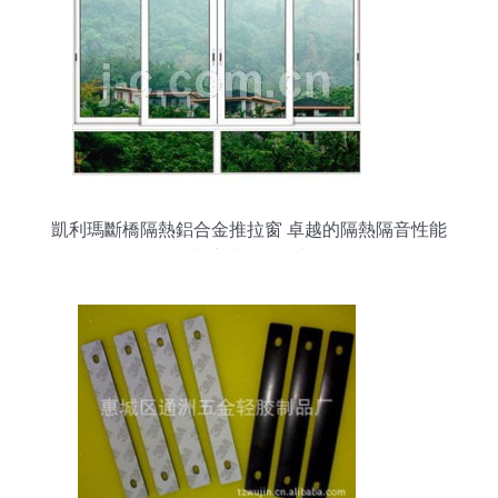
凱利瑪斷橋隔熱鋁合金推拉窗 卓越的隔熱隔音性能
與專業(yè)制造