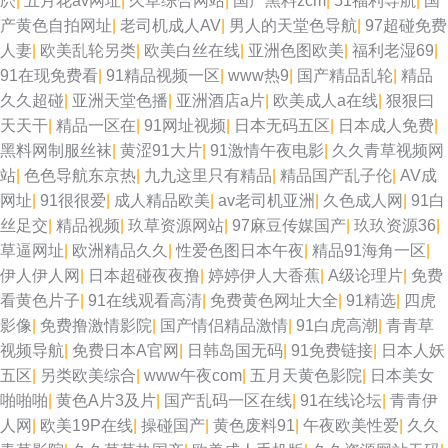
屄
|
五月花av网址
|
久草综合网站
|
国产黑料zcm
|
51福利导航
|
国
产黄色自拍网址
|
老司机成人AV
|
男人的天堂色导航
|
97超碰免费
人妻
|
欧美乱轮另类
|
欧美白丝在线
|
亚洲色图欧美
|
福利老湿69
|
91在现免费看
|
91精品视频一区
|
www热9
|
国产精品乱轮
|
精品
久久超碰
|
亚洲天堂色播
|
亚洲酒店a片
|
欧美成人a在线
|
狠狠曰
天天干
|
精品一区在
|
91网址视频
|
日本无码五区
|
日本成人免费
|
黑料网制服丝袜
|
黄涩91大片
|
91激情午夜电影
|
久久青草视频网
站
|
色色导航东京热
|
九九这里只有精品
|
精品国产乱子伦
|
AV成
网址
|
91很很爱
|
成人精品欧美
|
av老司机亚洲
|
久色成人网
|
91白
丝足交
|
精品视频
|
玖草资源网站
|
97麻豆传媒国产
|
玖玖资源36
|
草逼网址
|
欧洲精品久久
|
性爱色图日本午夜
|
精品91海角一区
|
伊人伊人网
|
日本超碰夜夜撸
|
婷婷伊人大香蕉
|
A级论理片
|
免费
看黄色片子
|
91在线观看高清
|
免费黄色网址大全
|
91精选
|
四虎
影像
|
免费撸激情影院
|
国产情侣精品激情
|
91白虎高潮
|
青青草
视频导航
|
免费日本A官网
|
日韩岛国无码
|
91免费链接
|
日本人妖
五区
|
另类欧美综合
|
www午夜com
|
五月天黄色影院
|
日本美女
啪啪啪
|
黄色A片3及片
|
国产乱码一区在线
|
91在线论坛
|
青青伊
人网
|
欧美19P在线
|
操碰国产
|
黄色废料91
|
午夜欧美性爱
|
久久