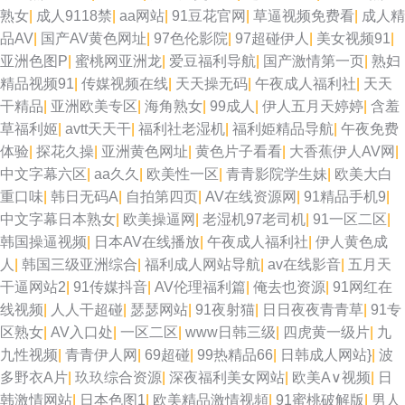
片
熟女
|
成人9118禁
|
aa网站
|
91豆花官网
|
草逼视频免费看
|
成人精
品AV
|
国产AV黄色网址
|
97色伦影院
|
97超碰伊人
|
美女视频91
|
亚洲色图P
|
蜜桃网亚洲龙
|
爱豆福利导航
|
国产激情第一页
|
熟妇
精品视频91
|
传媒视频在线
|
天天操无码
|
午夜成人福利社
|
天天
干精品
|
亚洲欧美专区
|
海角熟女
|
99成人
|
伊人五月天婷婷
|
含羞
草福利姬
|
avtt天天干
|
福利社老湿机
|
福利姫精品导航
|
午夜免费
体验
|
探花久操
|
亚洲黄色网址
|
黄色片子看看
|
大香蕉伊人AV网
|
中文字幕六区
|
aa久久
|
欧美性一区
|
青青影院学生妹
|
欧美大白
重口味
|
韩日无码A
|
自拍第四页
|
AV在线资源网
|
91精品手机9
|
中文字幕日本熟女
|
欧美操逼网
|
老湿机97老司机
|
91一区二区
|
韩国操逼视频
|
日本AV在线播放
|
午夜成人福利社
|
伊人黄色成
人
|
韩国三级亚洲综合
|
福利成人网站导航
|
av在线影音
|
五月天
干逼网站2
|
91传媒抖音
|
AV伦理福利篇
|
俺去也资源
|
91网红在
线视频
|
人人干超碰
|
瑟瑟网站
|
91夜射猫
|
日日夜夜青青草
|
91专
区熟女
|
AV入口处
|
一区二区
|
www日韩三级
|
四虎黄一级片
|
九
九性视频
|
青青伊人网
|
69超碰
|
99热精品66
|
日韩成人网站}
|
波
多野衣A片
|
玖玖综合资源
|
深夜福利美女网站
|
欧美A∨视频
|
日
韩激情网站
|
日本色图1
|
欧美精品激情视頻
|
91蜜桃破解版
|
男人