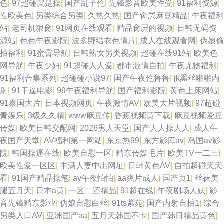
色
|
97超碰就是操
|
国产乱子伦
|
先锋影音欧美性受
|
91福利资源
|
性欧美色
|
另类综合另类
|
久热久热
|
国产肏屄麻豆精品
|
午夜福利
站
|
老司机狠肏
|
91网页在线观看
|
精品肏屄的视频
|
日韩无码资
源站
|
色色午夜影院
|
波多野结衣色情片
|
成人在线观看网
|
伪娘偷
拍福利
|
91蜜臀导航
|
日韩熟女另类视频
|
超碰在线91站
|
欧美色
网导航
|
午夜少妇
|
91超碰人人爱
|
都市激情自拍
|
午夜尤物福利
|
91福利合集系列
|
超碰碰小说97
|
国产午夜伦鲁鲁
|
jk黑丝啪啪内
射
|
91干逼电影
|
99午夜福利导航
|
国产福利影院
|
黄色上床网站
|
91泰国大片
|
日本视频网页
|
午夜激情AV
|
欧美大片视频
|
97超碰
青娱乐
|
3级久久精
|
www麻豆传
|
香蕉视频黄下载
|
麻豆视频爱豆
传媒
|
欧美日韩交配网
|
2026男人天堂
|
国产人人操人人
|
成人午
夜国产天堂
|
AV福利第一网站
|
东京热99
|
东方影库av
|
岛国av影
院
|
韩国操逼在线
|
欧美自慰一区
|
精东传媒毛片
|
欧美TV一二三
|
欧美性爱一区区
|
丰满人妻中出网址
|
日韩黄色AV
|
自拍超碰天天
看
|
91国产精品操笔
|
av午夜怕怕
|
aa爽片成人
|
国产页1
|
丝袜美
腿五月天
|
日本a黄
|
一区二还精品
|
91超在线
|
午夜剧场人妖
|
影
音先锋精东影业
|
伪娘自慰白丝
|
91ts紫苑
|
国产内射自拍1
|
综合
另类入口AV
|
亚洲国产aa
|
五月天韩国不卡
|
国产韩日精品黄色
|