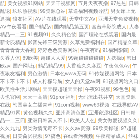
航
|
美女视频91网站
|
天天干视频网
|
五月天夜夜撸
|
97热热
|
日韩
乱论
|
玖玖热视频
|
99资源总站
|
草逼福利视频导航
|
男女床上无
遮挡
|
狼友社区
|
AV片在线观看
|
天堂中文AV
|
亚洲天堂免费视频
|
AV午夜看看
|
国产精品v
|
国内精品第五页
|
含羞草影院成人
|
人妻
精品一二三
|
91视频91
|
久久精色欲
|
国产理论在线观看
|
国内最
新肏屄精品
|
影音先锋三级资源
|
久草免费福利在
|
国产精品久草
|
青青青青大香蕉
|
婷婷色色资源网站
|
午夜有码
|
91福利影院
|
久
久香人体
|
69欧美
|
超碰人人爱
|
99超碰碰碰碰碰
|
人妖操b
|
韩日
欧av
|
国产网址p
|
精品精品99
|
大香蕉久久麻豆
|
午夜色色Av
|
午
夜狼友福利
|
另色激情
|
日本色www无码
|
91传媒视频网站
|
日本
不卡不卡不卡
|
成人柠檬导航
|
女人的天堂av网
|
91视频网站入口
|
欧美性生活儿网站
|
天天摸超碰天天操
|
午夜91视频
|
99色色
|
俺
去也官网
|
天天干高清
|
91pron福利
|
无码流出苍井空
|
天堂资源
在线
|
韩国美女主播青草
|
91com视频
|
www69视频
|
在线导航AV
|
精品91网
|
黄色视频久久
|
亚州高清色图
|
亚洲资源社区
|
日韩精
品一二三四
|
亚洲日韩素人不卡
|
欧美人人色
|
美女做爱视频久久
|
久久九九
|
另类激情无毒不卡
|
久久av资源
|
99欧美操碰
|
97超碰
视屏
|
日美肏屄视频
|
97搞色
|
在线看污视频
|
午夜精品成人
|
丝袜