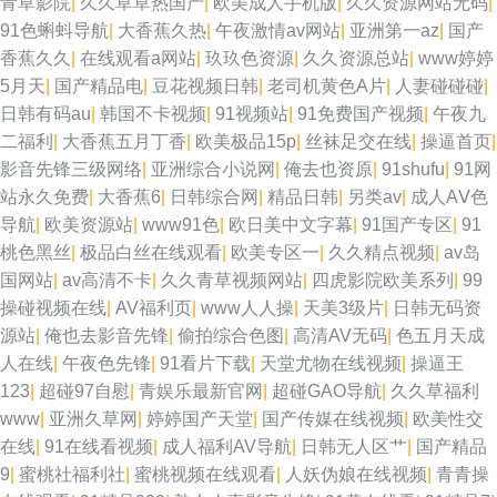
青草影院
|
久久草草热国产
|
欧美成人手机版
|
久久资源网站无码
|
91色蝌蚪导航
|
大香蕉久热
|
午夜激情av网站
|
亚洲第一az
|
国产
香蕉久久
|
在线观看a网站
|
玖玖色资源
|
久久资源总站
|
www婷婷
5月天
|
国产精品电
|
豆花视频日韩
|
老司机黄色A片
|
人妻碰碰碰
|
日韩有码au
|
韩国不卡视频
|
91视频站
|
91免费国产视频
|
午夜九
二福利
|
大香蕉五月丁香
|
欧美极品15p
|
丝袜足交在线
|
操逼首页
|
影音先锋三级网络
|
亚洲综合小说网
|
俺去也资原
|
91shufu
|
91网
站永久免费
|
大香蕉6
|
日韩综合网
|
精品日韩
|
另类av
|
成人AⅤ色
导航
|
欧美资源站
|
www91色
|
欧日美中文字幕
|
91国产专区
|
91
桃色黑丝
|
极品白丝在线观看
|
欧美专区一
|
久久精点视频
|
av岛
国网站
|
av高清不卡
|
久久青草视频网站
|
四虎影院欧美系列
|
99
操碰视频在线
|
AV福利页
|
www人人操
|
天美3级片
|
日韩无码资
源站
|
俺也去影音先锋
|
偷拍综合色图
|
高清AV无码
|
色五月天成
人在线
|
午夜色先锋
|
91看片下载
|
天堂尤物在线视频
|
操逼王
123
|
超碰97自慰
|
青娱乐最新官网
|
超碰GAO导航
|
久久草福利
www
|
亚洲久草网
|
婷婷国产天堂
|
国产传媒在线视频
|
欧美性交
在线
|
91在线看视频
|
成人福利AV导航
|
日韩无人区艹
|
国产精品
9
|
蜜桃社福利社
|
蜜桃视频在线观看
|
人妖伪娘在线视频
|
青青操