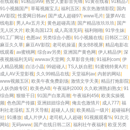
在线观看
|
91精品999
|
熟女人妻影音先锋
|
91黄在线看
|
91精品7
|
91小视频国产
|
草莓视频宝儿
|
福利五区
|
东京热激情影院
|
国内
AV影院
|
性爱网日韩av
|
国产成人超碰97
|
www毛片
|
菠萝AV在
线电影
|
男人Av五月天
|
黄色超碰高清
|
国产精品玫玖玖玖
|
国产
无人区大片
|
欧美岛国123
|
成人高清无码
|
福利啪啪
|
91学生妹
|
91工厂网址
|
色图av
|
另类综合小图i
|
91小视频在线
|
日韩区二区
|
麻豆久久草
|
麻豆AV影院
|
老司机操逼
|
美女BB视屏
|
精品电影在
线观看
|
av蜜桃网
|
综合av另类
|
亚洲国产黄色网
|
伊人精品伊
|
深
夜视频福利无码
|
wwwav天堂网
|
久草影音先锋
|
91福利com
|
伊
人精品视频
|
白洁小晶
|
99超碰人
|
TS人妖自慰
|
91蜜桃特黄A片
|
成人AV天堂影视
|
久久99精品在线
|
天堂福利av
|
内射的网站
|
www视频五区
|
欧美午夜免费剧场
|
激情文学天美
|
精品打炮影院
|
人妖伪娘专区
|
欧美色AB
|
午夜福利2000
|
久久欧洲熟妇熟女
|
91
综合网
|
狠狠干日
|
91国产白浆高潮
|
午夜福利456
|
欧美实操视
频
|
色色国产传媒
|
亚洲妞妞综合网
|
俺去也激情片
|
成人777
|
福
利社老湿机
|
五月天导航
|
超碰人人按
|
欧美精品一级片
|
超碰福利
社
|
91播放
|
成人片伊人
|
老司机人人超碰
|
91视频观看%
|
91次元
网站
|
无码www
|
国产在线日韩二区
|
福利社午夜福利
|
欧亚另类